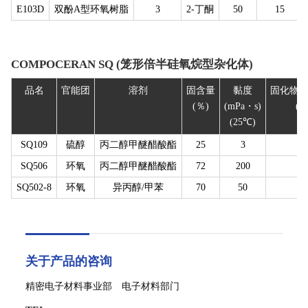
E103D
双酚A型环氧树脂
3
2-丁酮
50
15
COMPOCERAN SQ (笼形倍半硅氧烷型杂化体)
品名
官能团
溶剂
固含量
黏度
固化物
(％)
(mPa・s)
(
(25℃)
SQ109
硫醇
丙二醇甲醚醋酸酯
25
3
SQ506
环氧
丙二醇甲醚醋酸酯
72
200
SQ502-8
环氧
异丙醇/甲苯
70
50
关于产品的咨询
精密电子材料事业部 电子材料部门