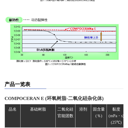
产品一览表
COMPOCERAN E (环氧树脂-二氧化硅杂化体)
品名
基础树脂
二氧化硅
溶剂
固含量
黏度
官能团数
(％)
(mPa・s)
(25℃)