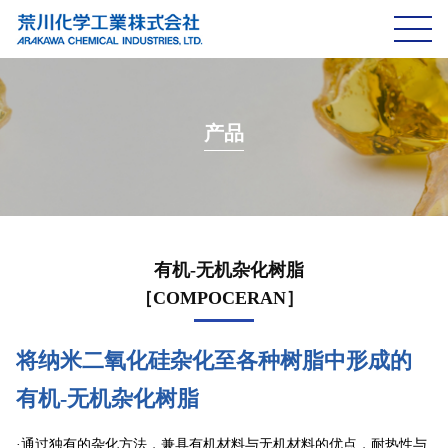
公司简介
事业
产品
产品
研发与技术
IR信息
有机-无机杂化树脂
［COMPOCERAN］
可持续发展
联系我们
JP
EN
将纳米二氧化硅杂化至各种树脂中形成的
有机-无机杂化树脂
·通过独有的杂化方法，兼具有机材料与无机材料的优点，耐热性与