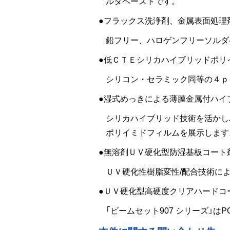
ルダペーストです。
●フラックス洗浄剤、金属表面処理
鉛フリー、ハロゲンフリーソルダ
●低ＣＴＥシリカハイブリッドポリ
シリコン・セラミック同等の４ｐ
●湿式めっきによる薄膜金属付ハイ
シリカハイブリッド技術を活かし
ポリイミドフィルムを展示します
●無溶剤ＵＶ硬化型防湿基板コート
ＵＶ硬化性樹脂変性/配合技術に
●ＵＶ硬化型高硬度クリアハードコ
「ビームセット907 シリーズ」は