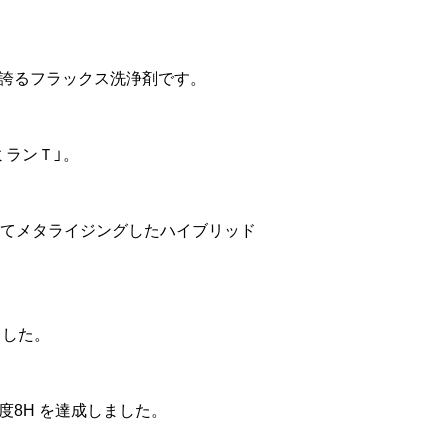
誇るフラックス洗浄剤です。
ミランＴ」。
にてメタライジングしたハイブリッド
ました。
度8H を達成しました。