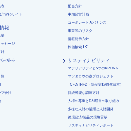
発表
配当方針
紹介Webサイト
中期経営計画
コーポレートガバナンス
情報
事業等のリスク
概要
情報開示方針
メッセージ
株価検索
方針
からの歩み
サスティナビリティ
マテリアリティと5つのKIZUNA
一覧
マツタロウの森プロジェクト
図
TCFD/TNFD（気候変動/自然資本）
ープ会社
持続可能な調達方針
地
人権の尊重とD&I経営の取り組み
多様な人財の活躍と人財開発
循環経済/製品の環境貢献
サスティナビリティレポート