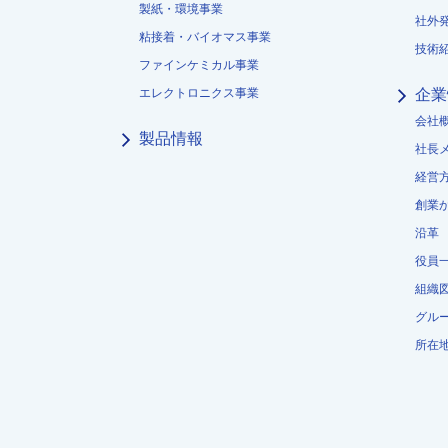
製紙・環境事業
社外
粘接着・バイオマス事業
技術
ファインケミカル事業
エレクトロニクス事業
企業
会社
製品情報
社長
経営
創業
沿革
役員
組織
グル
所在