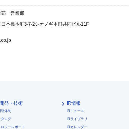
業部 営業部
区日本橋本町3-7-2シオノギ本町共同ビル11F
co.jp
開発・技術
IR情報
開発体制
IRニュース
カタログ
IRライブラリ
ノロジーレポート
IRカレンダー