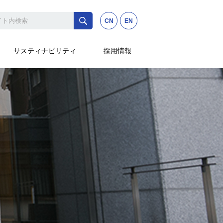
CN
EN
サスティナビリティ
採用情報
FD
Rカレンダー
持続可能な調達方針
配当方針
然資本）
性
高強度
透明性
&I経営
多様な人財の活躍
経営方針
粘接着・バイオマス事業
テクノロジーレポート
等のリスク
情報開示方針
離性
耐久性
耐薬品性
み
と人財開発
沿革
サスティナビリティ
の環境貢献
株価検索
レポート
・バイオマス事業
新規事業の取り組み
ループ会社
所在地