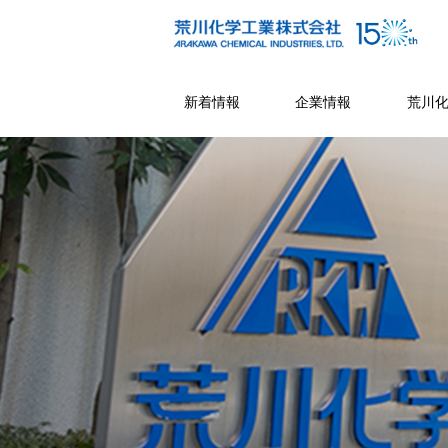
新着情報
企業情報
荒川
サスティナビリティ
荒川化学の事業
研究開発・技術
企業情報
製品情報
IR情報