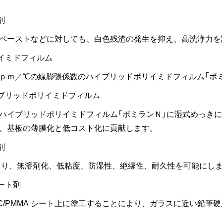
剤
ペーストなどに対しても、白色残渣の発生を抑え、高洗浄力を
イミドフィルム
ｐｍ／℃の線膨張係数のハイブリッドポリイミドフィルム「ポ
ブリッドポリイミドフィルム
ハイブリッドポリイミドフィルム「ポミランＮ」に湿式めっき
。基板の薄膜化と低コスト化に貢献します。
剤
より、無溶剤化、低粘度、防湿性、絶縁性、耐久性を可能にし
ート剤
PC/PMMA シート上に塗工することにより、ガラスに近い鉛筆硬