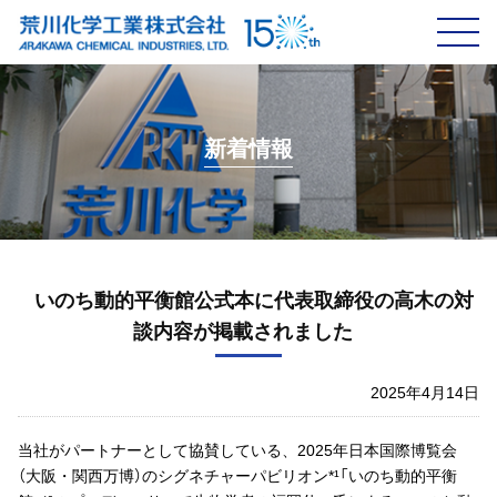
新着情報
企業情報
新着情報
荒川化学の事業
製品情報
研究開発・技術
いのち動的平衡館公式本に代表取締役の高木の対
談内容が掲載されました
IR情報
サスティナビリティ
2025年4月14日
採用情報
当社がパートナーとして協賛している、2025年日本国際博覧会
（大阪・関西万博）のシグネチャーパビリオン*¹「いのち動的平衡
お問い合わせ
CN
EN