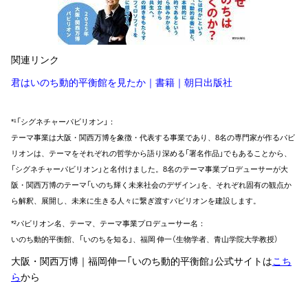
関連リンク
君はいのち動的平衡館を見たか｜書籍｜朝日出版社
*¹「シグネチャーパビリオン」：
テーマ事業は大阪・関西万博を象徴・代表する事業であり、8名の専門家が作るパビ
リオンは、テーマをそれぞれの哲学から語り深める「署名作品」でもあることから、
「シグネチャーパビリオン」と名付けました。8名のテーマ事業プロデューサーが大
阪・関西万博のテーマ「いのち輝く未来社会のデザイン」を、それぞれ固有の観点か
ら解釈、展開し、未来に生きる人々に繋ぎ渡すパビリオンを建設します。
*²パビリオン名、テーマ、テーマ事業プロデューサー名：
いのち動的平衡館、「いのちを知る」、福岡 伸一（生物学者、青山学院大学教授）
大阪・関西万博｜福岡伸一「いのち動的平衡館」公式サイトは
こち
ら
から